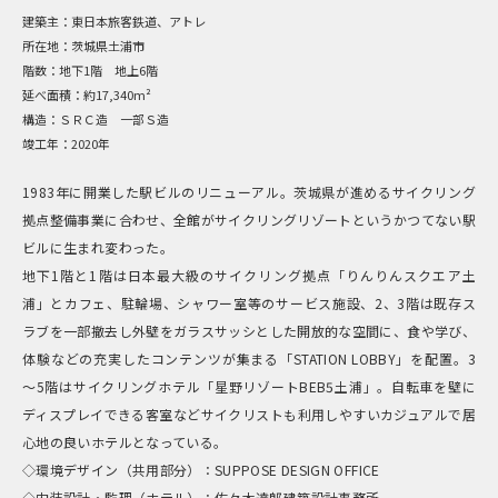
建築主：
東日本旅客鉄道、アトレ
所在地：
茨城県土浦市
階数：
地下1階 地上6階
延べ面積：
約17,340m²
構造：
ＳＲＣ造 一部Ｓ造
竣工年：
2020年
1983年に開業した駅ビルのリニューアル。茨城県が進めるサイクリング
拠点整備事業に合わせ、全館がサイクリングリゾートというかつてない駅
ビルに生まれ変わった。
地下1階と1階は日本最大級のサイクリング拠点「りんりんスクエア土
浦」とカフェ、駐輪場、シャワー室等のサービス施設、2、3階は既存ス
ラブを一部撤去し外壁をガラスサッシとした開放的な空間に、食や学び、
体験などの充実したコンテンツが集まる「STATION LOBBY」を配置。3
～5階はサイクリングホテル「星野リゾートBEB5土浦」。自転車を壁に
ディスプレイできる客室などサイクリストも利用しやすいカジュアルで居
心地の良いホテルとなっている。
◇環境デザイン（共用部分）：SUPPOSE DESIGN OFFICE
◇内装設計・監理（ホテル）：佐々木達郎建築設計事務所