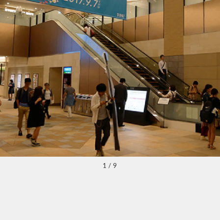
1
/
9