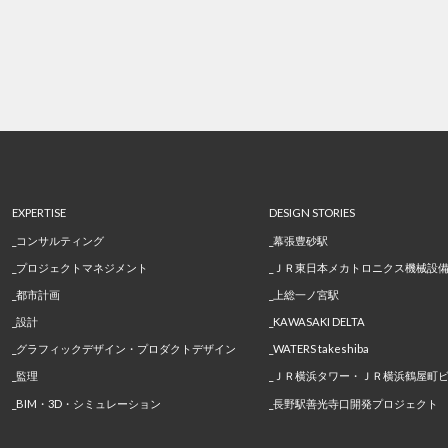
EXPERTISE
DESIGN STORIES
コンサルティング
幕張豊砂駅
プロジェクトマネジメント
ＪＲ東日本メカトロニクス機械設
都市計画
上総一ノ宮駅
設計
KAWASAKI DELTA
グラフィックデザイン・プロダクトデザイン
WATERS takeshiba
監理
ＪＲ横浜タワー・ＪＲ横浜鶴屋町
BIM・3D・シミュレーション
長野駅善光寺口開発プロジェクト