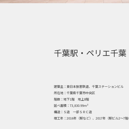
千葉駅・ペリエ千葉
建築主：
東日本旅客鉄道、千葉ステーションビル
所在地：
千葉県千葉市中央区
階数：
地下1階 地上8階
延べ面積：
73,830.99m²
構造：
Ｓ造 一部ＳＲＣ造
竣工年：
2016年（駅など）、2017年（駅ビル2～7