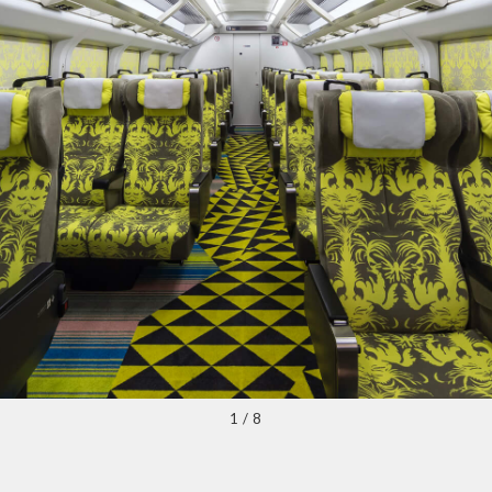
1
/
8