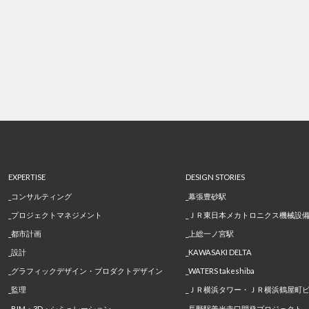
EXPERTISE
DESIGN STORIES
コンサルティング
幕張豊砂駅
プロジェクトマネジメント
ＪＲ東日本メカトロニクス機械設
都市計画
上総一ノ宮駅
設計
KAWASAKI DELTA
グラフィックデザイン・プロダクトデザイン
WATERS takeshiba
監理
ＪＲ横浜タワー・ＪＲ横浜鶴屋町
BIM・3D・シミュレーション
長野駅善光寺口開発プロジェクト