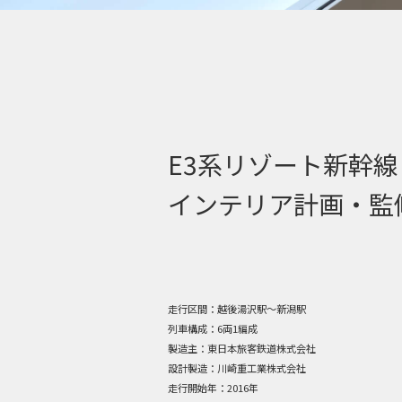
E3系リゾート新幹線「G
インテリア計画・監
走行区間：
越後湯沢駅～新潟駅
列車構成：
6両1編成
製造主：
東日本旅客鉄道株式会社
設計製造：
川崎重工業株式会社
走行開始年：
2016年