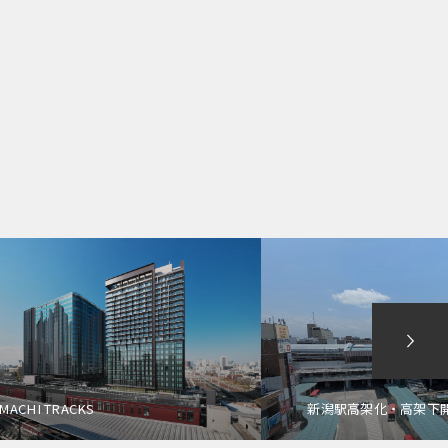
MACHI TRACKS
新潟駅高架化・高架下