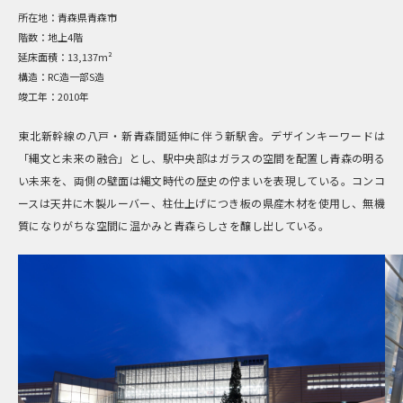
所在地：
青森県青森市
階数：
地上4階
延床面積：
13,137m²
構造：
RC造一部S造
竣工年：
2010年
東北新幹線の八戸・新青森間延伸に伴う新駅舎。デザインキーワードは
「縄文と未来の融合」とし、駅中央部はガラスの空間を配置し青森の明る
い未来を、両側の壁面は縄文時代の歴史の佇まいを表現している。コンコ
ースは天井に木製ルーバー、柱仕上げにつき板の県産木材を使用し、無機
質になりがちな空間に温かみと青森らしさを醸し出している。