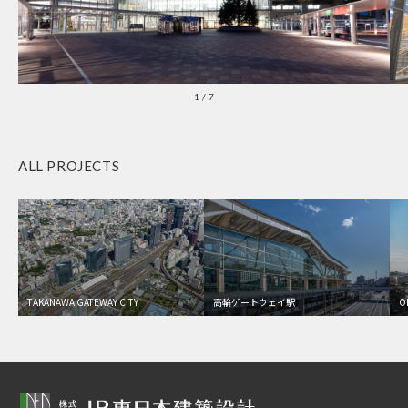
1
/
7
ALL PROJECTS
TAKANAWA GATEWAY CITY
高輪ゲートウェイ駅
O