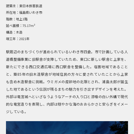
建築主：
東日本旅客鉄道
所在地：
福島県いわき市
階数：
地上1階
延べ面積：
75.17m²
構造：
木造
竣工年：
2021年
駅周辺のまちづくりが進められているいわき市四倉。市で計画している人
道橋整備事業に旧駅舎が支障していたため、東口に新しい駅舎と上家を、
新たにできる西口交通広場に西口駅舎を整備した。塩害地域であること
と、築85年の旧木造駅舎が地域住民の方々に愛されていたことから上家
も含め木造駅舎に挑戦。ウミガメの産卵地の北限とされ、浦島太郎が誕生
した地であるという伝説が残るまちの魅力を引き出すデザインを考えた。
外部は竜宮城へといざなうようなアーチの入り口と漆喰の白い外構で現代
的な竜宮造りを表現し、内部は穏やかな海のおおらかさと安らぎをイメー
ジしている。