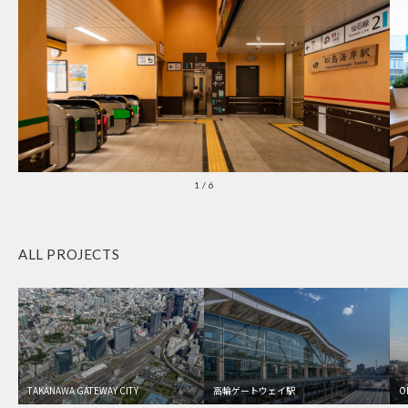
1
/
6
ALL PROJECTS
TAKANAWA GATEWAY CITY
高輪ゲートウェイ駅
O