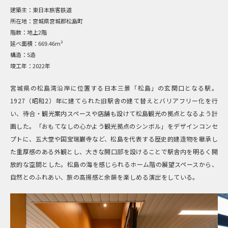
建築主：
東日本旅客鉄道
所在地：
宮城県宮城郡松島町
階数：
地上2階
延べ面積：
669.46m²
構造：
S造
竣工年：
2022年
宮城県の松島湾沿岸に位置する日本三景「松島」の玄関口となる駅。
1927（昭和2）年に建てられた旧駅舎の建て替えとバリアフリー化を行
い、待合・観光案内スペースや店舗も設けて松島観光の拠点となるよう計
画した。「おもてなしの心かよう観光拠点のシンボル」をデザインコンセ
プトに、五大堂や国宝瑞巌寺など、松島を代表する歴史的建造物を継承し
た重厚感のある外観とし、大きな開口部を設けることで駅舎内を明るく開
放的な空間とした。松島の海を感じられるホーム階の展望スペースから、
自然とのふれあい、旅の高揚感と余韻を楽しめる演出をしている。