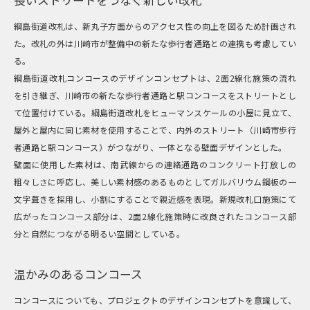
綱島街道改札は、新丸子方面からのアクセス性の向上を図るため計画され
た。改札の外は川崎市が整備中の新たな歩行者通路との連携も考慮してい
る。
綱島街道改札コンコースのデザインコンセプトは、2面2線化施策の流れ
を引き継ぎ、川崎市の新たな歩行者通路と駅コンコースをストリートとし
て位置付けている。綱島街道改札をヒューマンスケールの小屋に見立て、
屋外と屋内に同じ素材を使用することで、内外のストリート（川崎市歩行
者通路と駅コンコース）がつながり、一体となる壁面デザインとした。
壁面に使用した素材は、南武線からの連絡通路のコンクリート打放しの
粗々しさに呼応し、美しい素材感のあるものとしてガルバリウム鋼板の一
文字葺きを採用し、小割にすることで親近感を表現。新規改札口施策にて
広がったコンコース部分は、2面2線化施策時に改良されたコンコース部
分と自然につながる明るい空間としている。
温かみのあるコンコース
コンコースについても、プロジェクトのデザインコンセプトを意識して、