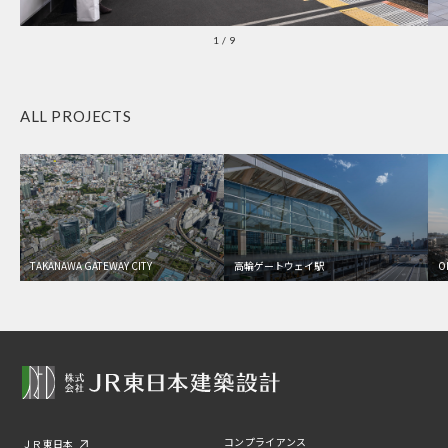
1
/
9
ALL PROJECTS
TAKANAWA GATEWAY CITY
高輪ゲートウェイ駅
O
コンプライアンス
ＪＲ東日本