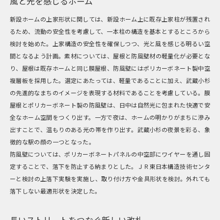
風と光を感じるホーム
新設ホームの上家形状に関しては、新設ホーム上に既存上家柱が残置され
るため、流動の安全性を考慮して、一本柱の構造を基本とするところから
検討を始めた。上家構造の安全性を確保しつつ、光と風を感じる明るい空
間となるよう計画。素材については、屋根と防風壁材の軽量化が必要とな
り、屋根は既存ホームと同じ膜屋根、防風壁にはポリカーボネート製中空
複層板を採用した。選定にあたっては、軽量であることに加え、武蔵小杉
の先進的なまちのイメージを表現する材料であることを考慮している。膜
屋根とポリカーボネート製の防風壁は、日中は自然光に包まれた快適で安
全なホーム空間をつくり出す。一方で夜は、ホームの明かりがまちに滲み
出すことで、温もりのある光の帯を作り出す。武蔵小杉の夜景を彩る、象
徴的な駅の顔の一つとなった。
防風壁については、ポリカーボネートパネルの中空部にワイヤーを通し固
定することで、落下を防止する納まりとした。ＪＲ東日本構造技術センタ
ーと検討の上落下実験を実施し、取り付け方や金具形状を検討。外れても
落下しない最適形状を決定した。
長いストリートをつなぐ新しい改札