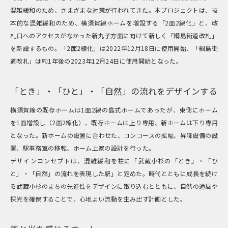
混雑緩和のため、さまざまな対策が行われてきた。本プロジェクトは、抜
本的な混雑緩和のため、横須賀線ホームを増設する「2面2線化」と、改
札口へのアクセスがなかった新丸子方面に向けて新しく「綱島街道改札」
を新設するもの。「2面2線化」は2022年12月18日に使用開始、「綱島街
道改札」は約1年後の2023年12月24日に使用開始となった。
「とき」・「ひと」・「自然」の流れをデザインする
横須賀線の既存ホームは1面2線の島式ホームであったが、東側にホーム
を1面増設し（2面2線化）、既存ホームは上り専用、新ホームは下り専用
となった。新ホームの設置に合わせた、コンコースの拡幅、昇降設備の設
置、駅事務室の移転、ホーム上家の設計を行った。
デザインコンセプトは、混雑緩和を柱に「武蔵小杉の「とき」・「ひ
と」・「自然」の流れを表現した駅」と定めた。時代とともに成長を続け
る武蔵小杉のまちの先進性をデザインに取り込むとともに、自然の通風や
採光を確保することで、心地よい流動を生み出す計画とした。