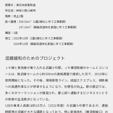
建築主：
東日本旅客鉃道
所在地：
神奈川県川崎市
階数：
地上1階
延べ面積：
559.53m²（2面2線化に伴う工事範囲）
237.10m²（綱島街道改札新設に伴う工事範囲）
構造：
S造
竣工：
2022年12月（2面2線化に伴う工事範囲）
2023年12月（綱島街道改札新設に伴う工事範囲）
混雑緩和のためのプロジェクト
ＪＲ線と東急線が乗り入れる武蔵小杉駅。ＪＲ横須賀線のホームとコンコ
ースは、南武線ホームから約500mの連絡通路で接続した形で、2010年に
使用開始となった。その後、湘南新宿ライン、成田エクスプレス、相鉄線
への直通列車などが停車するようになり、利便性が向上。駅の周辺では、
多くのタワーマンションが建設され、都心部へ通勤するビジネスマンとそ
の家族の生活拠点となっている。
1日の乗車人員数は約10万人（2022年度）の武蔵小杉駅であるが、通勤
時間帯の混雑が大きな課題となっており、特に新南改札（横須賀線口）の