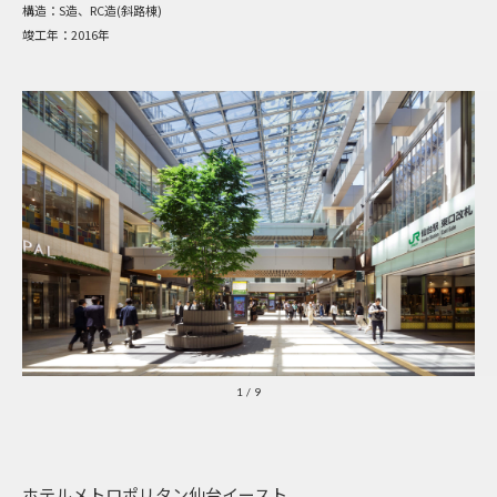
構造：
S造、RC造(斜路棟)
竣工年：
2016年
1
/
9
ホテルメトロポリタン仙台イースト