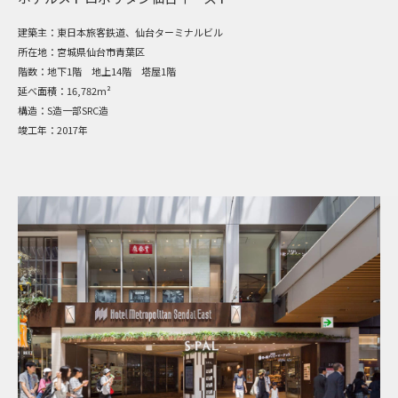
建築主：
東日本旅客鉄道、仙台ターミナルビル
所在地：
宮城県仙台市青葉区
階数：
地下1階 地上14階 塔屋1階
延べ面積：
16,782m²
構造：
S造一部SRC造
竣工年：
2017年