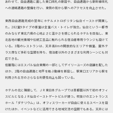
あわせて、自由通路に面した東口改札の新設や、自由通路から新幹線改札
への連絡通路の整備を行い、東側の街から駅へのアクセスを向上させた。
東西自由通路完成の翌年にホテルメトロポリタン仙台イーストが開業し
た。282室9タイプの客室は全室バス・トイレが独立。仙台という一都市
のみならず東北六県の心地よさと温かさを感じられるホテルを目指し、東
北各地の観光情報や伝統工芸品に触れられる宿泊者専用ラウンジも設けて
いる。3階のレストランは、天井高8mの開放的なエリアや個室、屋外テ
ラス席など多彩な空間を持ち、宿泊者以外のさまざまな利用シーンにも対
応できる。
低層階にはエスパル仙台東館の一部としてデイリーユーズの店舗を配した
ほか、2階の自由通路と地平を結ぶ動線を新設し、駅東口エリアから駅を
利用される方のさらなる利便性向上も図っている。
ホテルの北に隣接して、ＪＲ東日本グループでは首都圏以外で初のオフィ
スビルとなるＪＲ仙台イーストゲートビルが建つ。吹抜けのエントランス
ホール「ダテリウム」は、オフィスワーカーが自由に使えるスペースを設
けたほか、イベントなどに活用できる地域交流の空間でもある。天井には