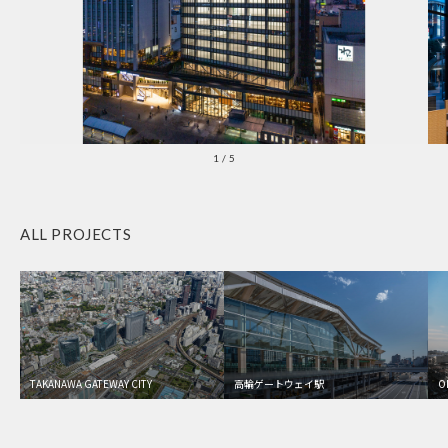
1
/
5
ALL PROJECTS
TAKANAWA GATEWAY CITY
高輪ゲートウェイ駅
O