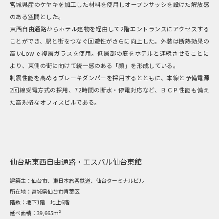
宮城県産のケヤキを加工した材料を使用しオープンサッシを設けた解放感
のある空間とした。
東西自由通路からホテル建物を経由して2階エントランスにアクセスする
ことができ、駅と街をつなぐ回遊性がさらに向上した。外装は断熱効果の
高いLow-e 複層ガラスを使用。低層部の庇をホテルと連続させることに
より、東側の街に向けて統一感のある「顔」を形成している。
制震性能を高めるブレーキダンパーを採用するとともに、本線と予備電源
2回線受電方式の採用、72時間の断水・停電対応など、ＢＣＰ性能も備え
た高規格なオフィスビルである。
仙台駅東西自由通路・エスパル仙台東館
建築主：
仙台市、東日本旅客鉄道、仙台ターミナルビル
所在地：
宮城県仙台市青葉区
階数：
地下1階 地上6階
延べ面積：
39,665m²