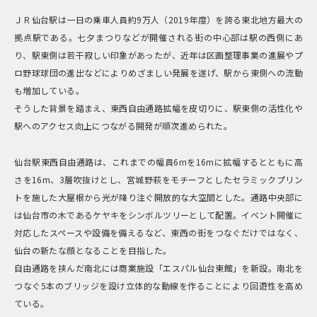
ＪＲ仙台駅は一日の乗車人員約9万人（2019年度）を誇る東北地方最大の
拠点駅である。七夕まつりなどが開催される街の中心部は駅の西側にあ
り、駅東側は若干寂しい印象があったが、近年は区画整理事業の進展やプ
ロ野球球団の進出などによりめざましい発展を遂げ、駅から東側への流動
も増加している。
そうした背景を踏まえ、東西自由通路拡幅を皮切りに、駅東側の活性化や
駅へのアクセス向上につながる開発が順次進められた。
仙台駅東西自由通路は、これまでの幅員6mを16mに拡幅するとともに高
さを16m、3層吹抜けとし、宮城野萩をモチーフとしたセラミックプリン
トを施した大屋根から光が降り注ぐ開放的な大空間とした。通路中央部に
は仙台市の木であるケヤキをシンボルツリーとして配置。イベント開催に
対応したスペースや設備を備えるなど、東西の街をつなぐだけではなく、
仙台の新たな顔となることを目指した。
自由通路を挟んだ南北には商業施設「エスパル仙台東館」を新設。南北を
つなぐ5本のブリッジを設け立体的な動線を作ることにより回遊性を高め
ている。