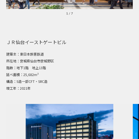
1
/
7
ＪＲ仙台イーストゲートビル
建築主：
東日本旅客鉄道
所在地：
宮城県仙台市宮城野区
階数：
地下1階 地上13階
延べ面積：
25,682m²
構造：
S造一部CFT・SRC造
竣工年：
2021年