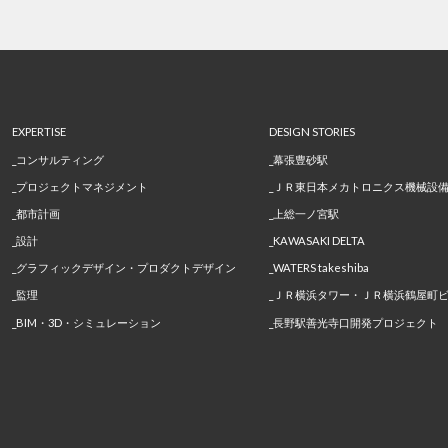
EXPERTISE
DESIGN STORIES
コンサルティング
幕張豊砂駅
プロジェクトマネジメント
ＪＲ東日本メカトロニクス機械設
都市計画
上総一ノ宮駅
設計
KAWASAKI DELTA
グラフィックデザイン・プロダクトデザイン
WATERS takeshiba
監理
ＪＲ横浜タワー・ＪＲ横浜鶴屋町
BIM・3D・シミュレーション
長野駅善光寺口開発プロジェクト