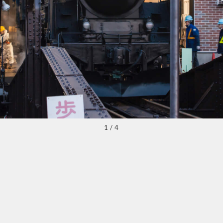
1
/
4