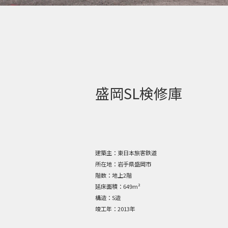
盛岡SL検修庫
建築主：
東日本旅客鉄道
所在地：
岩手県盛岡市
階数：
地上2階
延床面積：
649m²
構造：
S造
竣工年：
2013年