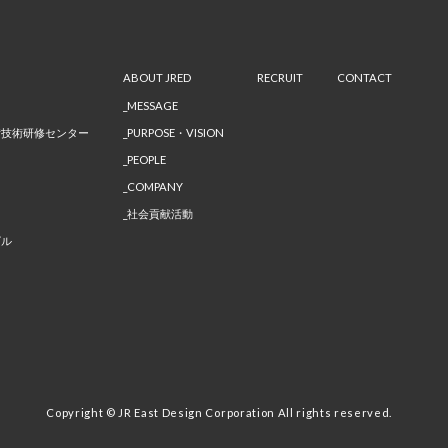
ABOUT JRED
RECRUIT
CONTACT
MESSAGE
備技術研修センター
PURPOSE・VISION
PEOPLE
COMPANY
社会貢献活動
ビル
Copyright © JR East Design Corporation All rights reserved.