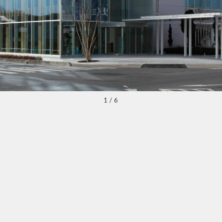
1
/
6