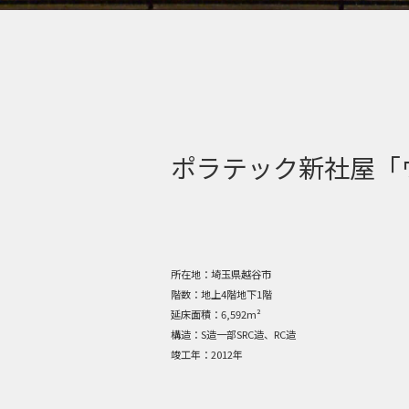
ポラテック新社屋「
所在地：
埼玉県越谷市
階数：
地上4階地下1階
延床面積：
6,592m²
構造：
S造一部SRC造、RC造
竣工年：
2012年