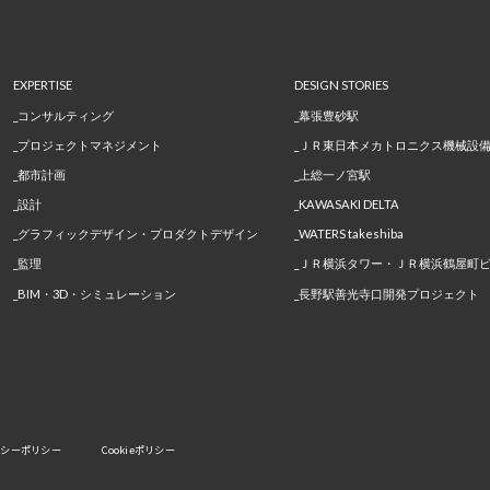
EXPERTISE
DESIGN STORIES
コンサルティング
幕張豊砂駅
プロジェクトマネジメント
ＪＲ東日本メカトロニクス機械設
都市計画
上総一ノ宮駅
設計
KAWASAKI DELTA
グラフィックデザイン・プロダクトデザイン
WATERS takeshiba
監理
ＪＲ横浜タワー・ＪＲ横浜鶴屋町
BIM・3D・シミュレーション
長野駅善光寺口開発プロジェクト
バシーポリシー
Cookieポリシー