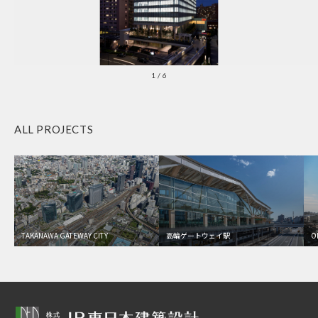
1
/
6
ALL PROJECTS
TAKANAWA GATEWAY CITY
高輪ゲートウェイ駅
O