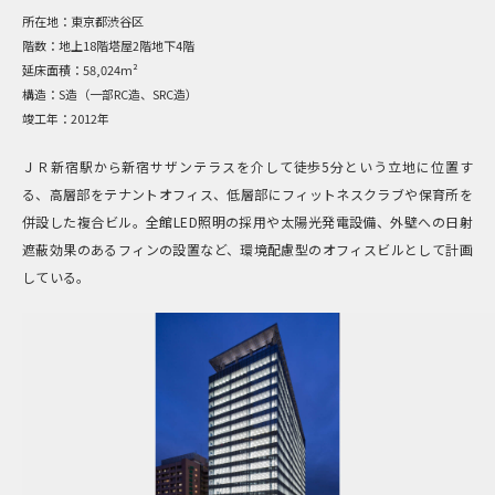
所在地：
東京都渋谷区
階数：
地上18階塔屋2階地下4階
延床面積：
58,024m²
構造：
S造（一部RC造、SRC造）
竣工年：
2012年
ＪＲ新宿駅から新宿サザンテラスを介して徒歩5分という立地に位置す
る、高層部をテナントオフィス、低層部にフィットネスクラブや保育所を
併設した複合ビル。全館LED照明の採用や太陽光発電設備、外壁への日射
遮蔽効果のあるフィンの設置など、環境配慮型のオフィスビルとして計画
している。