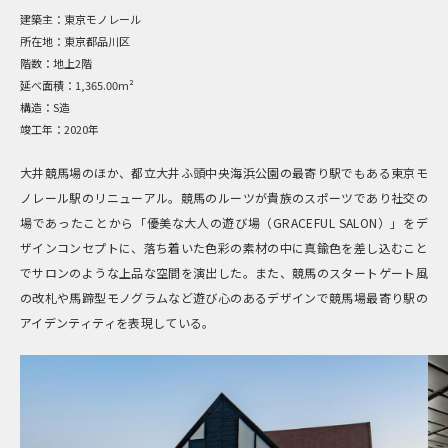
建築主：
東京モノレール
所在地：
東京都品川区
階数：
地上2階
延べ面積：
1,365.00m²
構造：
S造
竣工年：
2020年
大井競馬場のほか、都立大井ふ頭中央海浜公園の最寄り駅でもある東京モ
ノレール駅のリニューアル。競馬のルーツが貴族のスポーツであり社交の
場であったことから「優美な大人の遊び場（GRACEFUL SALON）」をデ
ザインコンセプトに、落ち着いた色彩の素材の中に真鍮色を差し込むこと
でサロンのような上品な空間を演出した。また、競馬のスタートゲート風
の改札や馬蹄型モノグラムなど遊び心のあるデザインで競馬場最寄り駅の
アイデンティティを表現している。