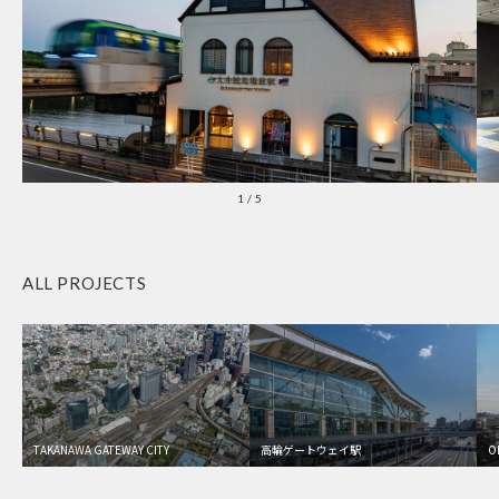
1
/
5
ALL PROJECTS
TAKANAWA GATEWAY CITY
高輪ゲートウェイ駅
O